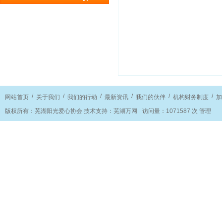
/
/
/
/
/
/
网站首页
关于我们
我们的行动
最新资讯
我们的伙伴
机构财务制度
加
版权所有：
芜湖阳光爱心协会
技术支持：
芜湖万网
访问量：
1071587
次
管理